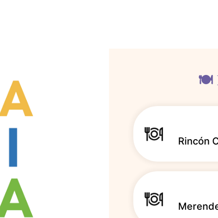
🍽️
Rincón 
Merende