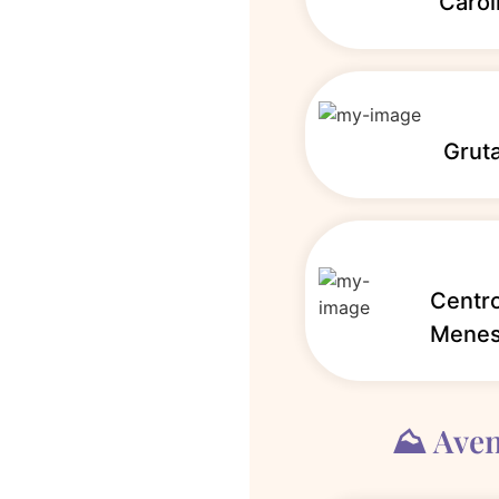
Carol
Grut
Centro
Mene
⛰️ Aven