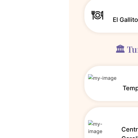
El Galli
🏛️ T
Temp
Centr