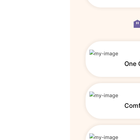

One 
Comf