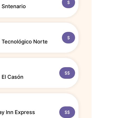
$
 Sntenario
$
l Tecnológico Norte
$$
 El Casón
ay Inn Express
$$