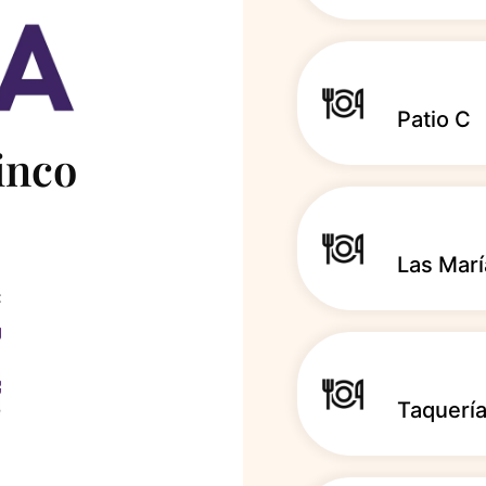
Patio C
inco
Las Marí
:
Taquería