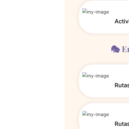
Activ
🎭 E
Rutas
Rutas