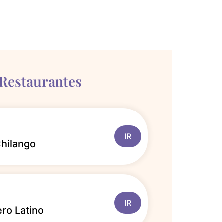
 Restaurantes
IR
Chilango
IR
ro Latino