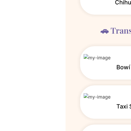
Chih
🚗 Tran
Bowí
Taxi