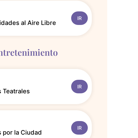
IR
idades al Aire Libre
ntretenimiento
IR
 Teatrales
IR
 por la Ciudad