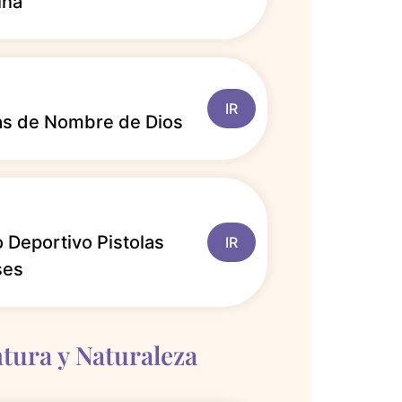
ina
IR
as de Nombre de Dios
 Deportivo Pistolas
IR
ses
tura y Naturaleza