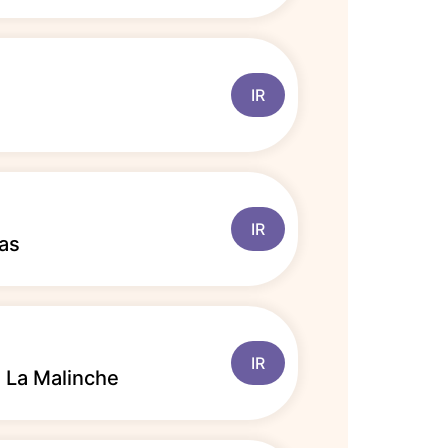
IR
IR
as
IR
 La Malinche